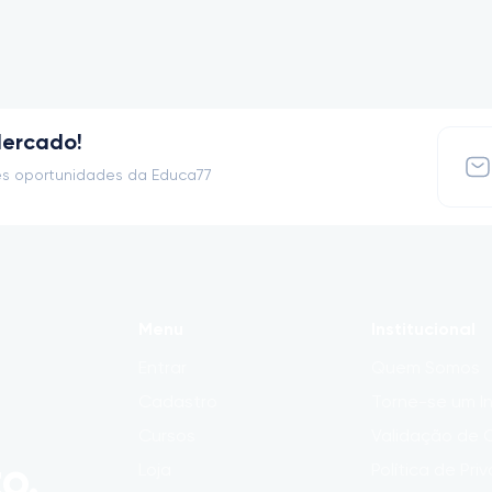
Mercado!
s oportunidades da Educa77
Menu
Institucional
Entrar
Quem Somos
Cadastro
Torne-se um In
Cursos
Validação de C
o.
Loja
Política de Pri