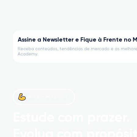
Assine a Newsletter e Fique à Frente no 
Receba conteúdos, tendências de mercado e as melhore
Academy.
Dê o primeiro passo...
Estude com prazer.
Evolua com propósit