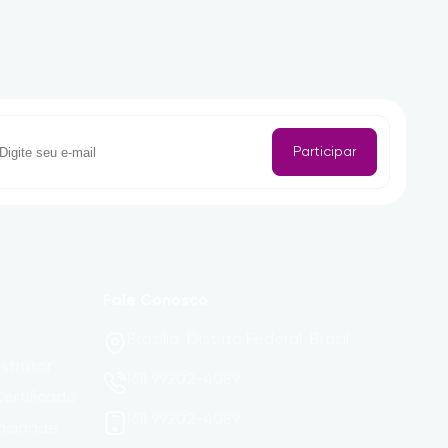
Participar
Fale Conosco
Brasília, Distrito Federal, Brasil
strutor
(61) 99202-4089
ertificado
(61) 99202-4089
vacidade