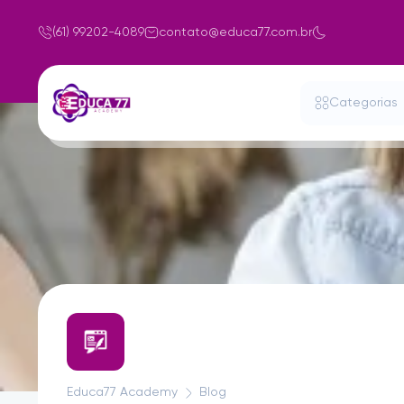
(61) 99202-4089
contato@educa77.com.br
Categorias
Educa77 Academy
Blog